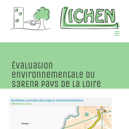
Passer
au
contenu
Évaluation
environnementale du
S3REnR Pays de la Loire