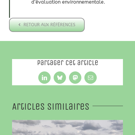
d’évaluation environnementale.
RETOUR AUX RÉFÉRENCES
Partager cet article
LinkedIn
Bluesky
Mastodon
Email
Articles similaires