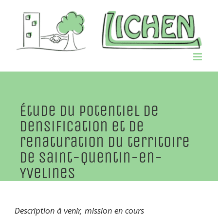
Passer
au
contenu
Étude du potentiel de
densification et de
renaturation du territoire
de Saint-Quentin-en-
Yvelines
Description à venir, mission
en cours