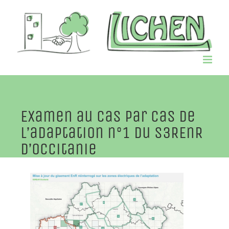
Passer
au
contenu
Examen au cas par cas de
l’adaptation n°1 du S3REnR
d’Occitanie