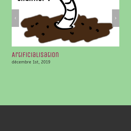
Artificialisation
Cor
décembre 1st, 2019
nove