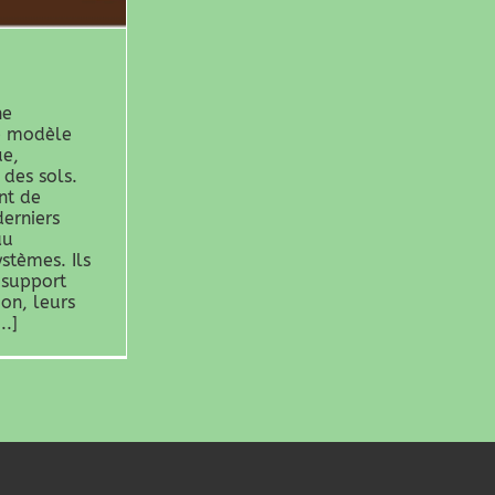
ne
le modèle
ue,
 des sols.
nt de
erniers
au
stèmes. Ils
 support
on, leurs
..]