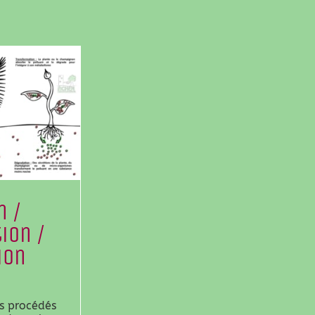
n /
ion /
ion
s procédés