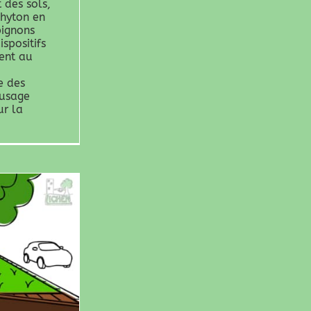
 des sols,
hyton en
pignons
ispositifs
nent au
e des
'usage
ur la