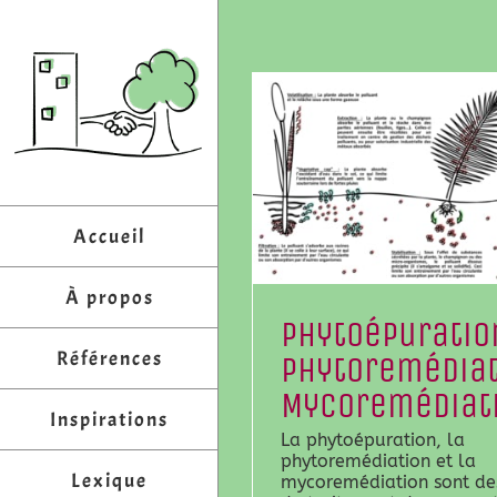
Passer
au
contenu
Accueil
À propos
Phytoépuratio
Références
Phytoremédiat
Mycoremédiat
Inspirations
La phytoépuration, la
phytoremédiation et la
Lexique
mycoremédiation sont de