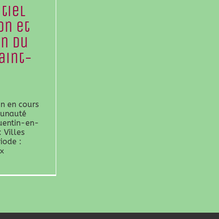
tiel
on et
on du
Saint-
on en cours
munauté
uentin-en-
 Villes
iode :
x