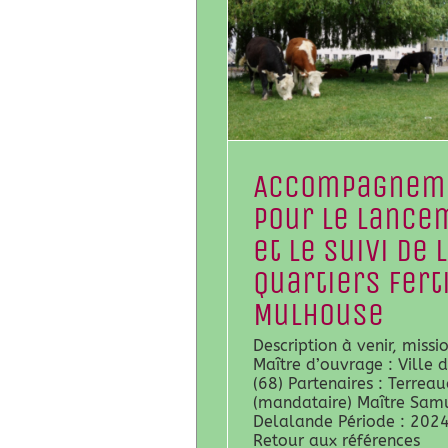
Accompagnem
pour le lance
et le suivi de 
Quartiers Fert
Mulhouse
Description à venir, missi
Maître d’ouvrage : Ville
(68) Partenaires : Terreau
(mandataire) Maître Sam
Delalande Période : 202
Retour aux références