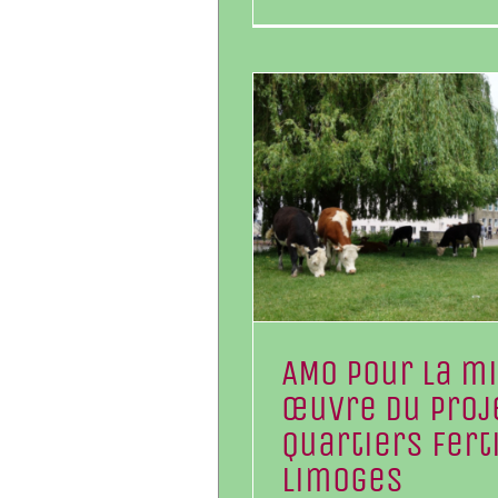
AMO pour la m
œuvre du proj
Quartiers Fert
Limoges