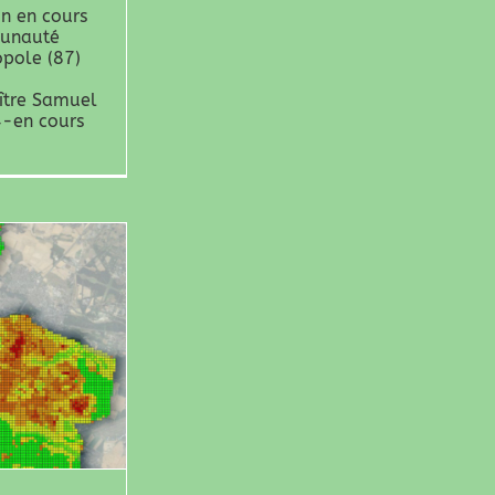
on en cours
munauté
pole (87)
ître Samuel
4-en cours