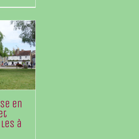
ise en
et
iles à