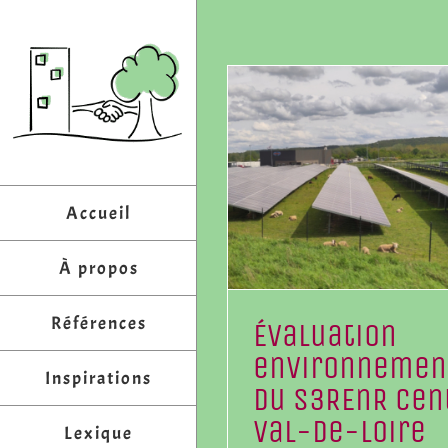
Passer
au
contenu
Accueil
À propos
Références
Évaluation
environnemen
Inspirations
du S3REnR Cen
Val-de-Loire
Lexique