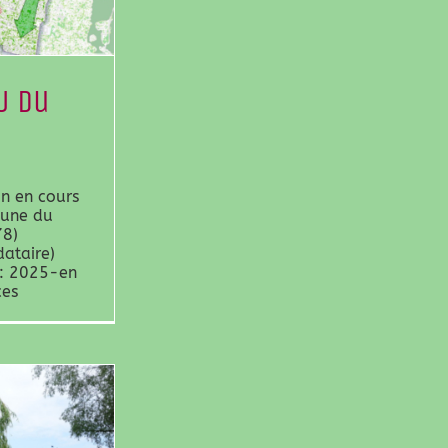
U du
on en cours
mune du
78)
dataire)
 : 2025-en
ces