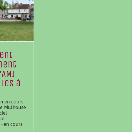
ent
ment
l’AMI
iles à
on en cours
 de Mulhouse
ciel
uel
4-en cours