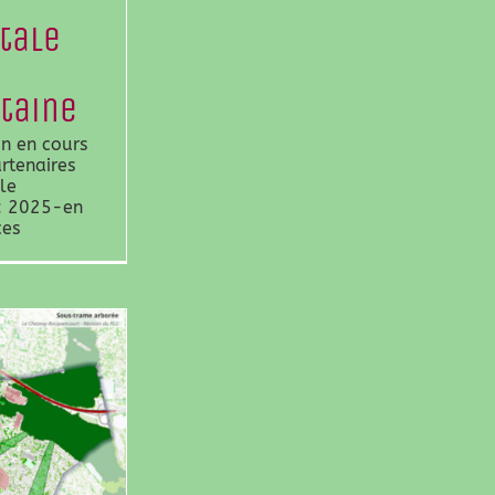
tale
taine
on en cours
rtenaires
le
: 2025-en
ces