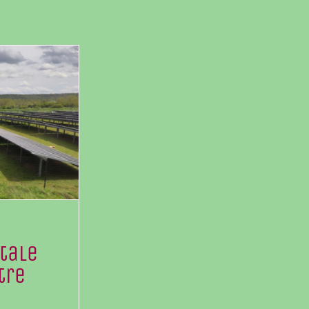
tale
tre