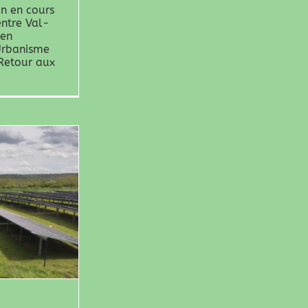
on en cours
entre Val-
hen
Urbanisme
Retour aux