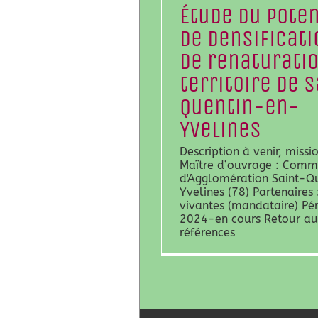
Étude du poten
de densificati
de renaturati
territoire de 
Quentin-en-
Yvelines
Description à venir, missi
Maître d’ouvrage : Com
d'Agglomération Saint-Q
Yvelines (78) Partenaires :
vivantes (mandataire) Pér
2024-en cours Retour au
références