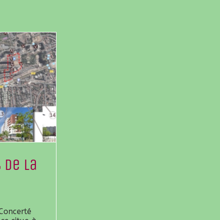
 de la
Concerté