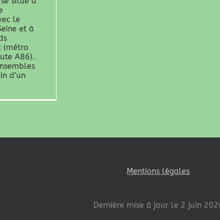
se situe à
e
vec le
Seine et à
ds
t (métro
oute A86).
ensembles
in d’un
Mentions légales
Dernière mise à jour le 2 juin 202