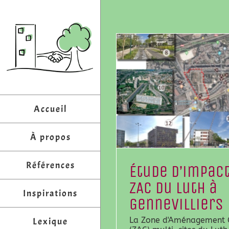
Passer
au
contenu
Accueil
À propos
Références
Étude d’impact
ZAC du Luth à
Inspirations
Gennevilliers
La Zone d'Aménagement 
Lexique